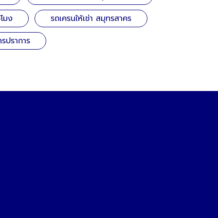
วโมง
รถเครนให้เช่า สมุทรสาคร
ุทรปราการ