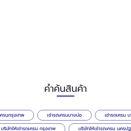
คำค้นสินค้า
ถเครนกรุงเทพ
เช่ารถเครนบางบ่อ
เช่ารถเครน บ
บริษัทให้เช่ารถเครน กรุงเทพ
บริษัทให้เช่ารถเครน นครป