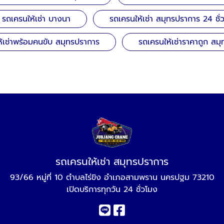
รถเครนให้เช่า บางนา
รถเครนให้เช่า สมุทรปราการ 24 ชั่
้เช่าพร้อมคนขับ สมุทรปราการ
รถเครนให้เช่าราคาถูก สม
รถเครนให้เช่า สมุทรปราการ
93/66 หมู่ที่ 10 ตำบลไร่ขิง อำเภอสามพราน นครปฐม 73210
เปิดบริการทุกวัน 24 ชั่วโมง