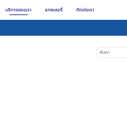
บริการของเรา
แกลเลอรี่
ติดต่อเรา