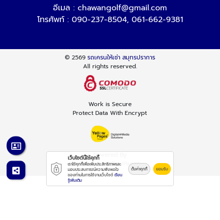
อีเมล :
chawangolf@gmail.com
โทรศัพท์ :
090-237-8504
,
061-662-9381
© 2569
รถเครนให้เช่า สมุทรปราการ
All rights reserved.
Work is Secure
Protect Data With Encrypt
Powered By
เว็บไซต์นี้ใช้คุกกี้
Thailand YellowPages
เราใช้คุกกี้เพื่อเพิ่มประสิทธิภาพและ
ตั้งค่าคุกกี้
ยอมรับ
มอบประสบการณ์ความพึงพอใจ
ของท่านในการใช้งานเว็บไซต์
เรียน
รู้เพิ่มเติม