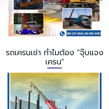
รถเครนเช่า ทำไมต้อง "จุ๊บแจง
เครน"