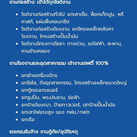
งานก่อสร้าง: เข้าได้ทุกไซต์งาน
ไซต์งานก่อสร้างทั่วไป: ยกเสาเข็ม, พ็อกเก็ตปูน, พรี
คาสท์, แผ่นพื้นคอนกรีต
ไซต์งานก่อสร้างโรงงาน: ยกโครงเหล็กหลังคา
โรงงาน, โครงสร้างปั๊มน้ำมัน
ไซต์งานโครงการโยธา: ทางด่วน, รถไฟฟ้า, สะพาน,
คานข้ามคลอง
งานโรงงานและอุตสาหกรรม เข้างานเซฟตี้ 100%
ยกย้ายเครื่องจักร
ยกไซโล, ถังอุตสาหกรรม, โครงสร้างเหล็กขนาดใหญ่
ยกตู้คอนเทนเนอร์
ยกรูปปั้น, พระประธาน, ช่อฟ้า
ยกป้ายโฆษณา, ป้ายทาวเวอร์, เสาป้ายปั๊มน้ำมัน
ยกเสาไฟแรงสูง ของ กฟน./กฟภ.
ยกเรือ
รถเครนรับจ้าง งานกู้ภัย/อุบัติเหตุ